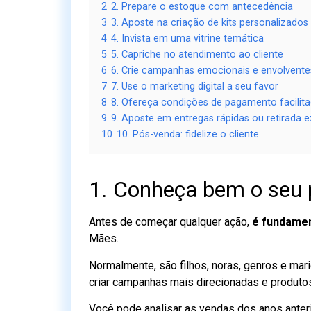
2
2. Prepare o estoque com antecedência
3
3. Aposte na criação de kits personalizados
4
4. Invista em uma vitrine temática
5
5. Capriche no atendimento ao cliente
6
6. Crie campanhas emocionais e envolvente
7
7. Use o marketing digital a seu favor
8
8. Ofereça condições de pagamento facilit
9
9. Aposte em entregas rápidas ou retirada 
10
10. Pós-venda: fidelize o cliente
1. Conheça bem o seu p
Antes de começar qualquer ação,
é fundamen
Mães.
Normalmente, são filhos, noras, genros e mar
criar campanhas mais direcionadas e produto
Você pode analisar as vendas dos anos anter