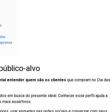
s
adas
expressa
úblico-alvo
tal entender quem são os clientes
que compram no Dia das
idos em busca do presente ideal. Conhecer esse perfil ajuda a
s mais assertivos.
iores, usar enquetes nas redes sociais e conversar com seus