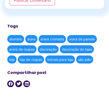
Tags
alumínio
arara
arara cromada
arara de parede
arara de roupas
decoração
decoração de lojas
loja
loja de roupas
móveis para loja
são joão
Compartilhar post